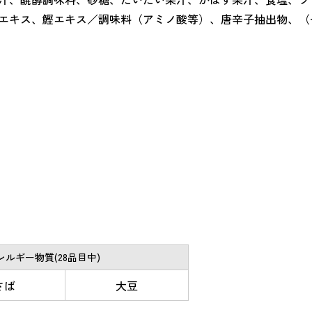
エキス、鰹エキス／調味料（アミノ酸等）、唐辛子抽出物、（
ルギー物質(28品目中)
さば
大豆