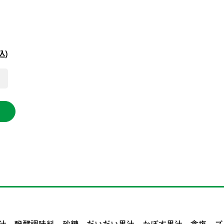
込)
汁、醗酵調味料、砂糖、だいだい果汁、かぼす果汁、食塩、ブ