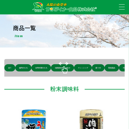
商品一覧
Item
全て
焼肉のたれ
お肉料理のたれ
お酢調味料・お出汁
ドレッシング
鍋つゆ
惣菜商品
万能調
scrollable
粉末調味料