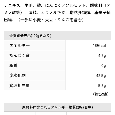
テエキス、生姜、酢、にんにく／ソルビット、調味料（ア
ミノ酸等）、酒精、カラメル色素、増粘多糖類、唐辛子抽
出物、（一部に小麦・大豆・りんごを含む）
栄養成分表示(100gあたり)
エネルギー
189kcal
たんぱく質
4.8g
脂質
0g
炭水化物
42.5g
食塩相当量
5.8g
（推定値）
原材料に含まれるアレルギー物質(28品目中)