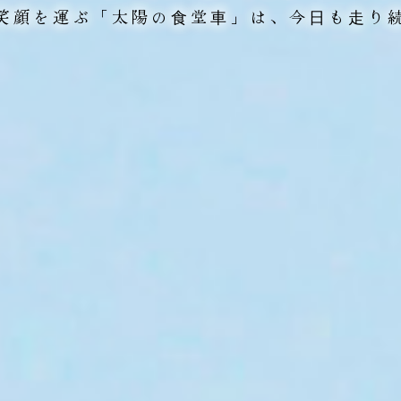
笑顔を運ぶ「太陽の⾷堂⾞」は、
今⽇も⾛り