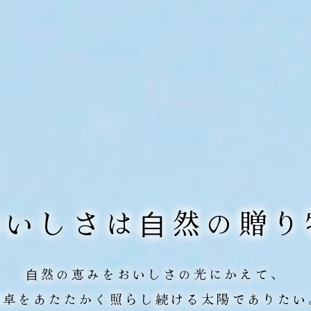
おいしさは⾃然の贈り
⾃然の恵みをおいしさの光にかえて、
⾷卓をあたたかく照らし続ける
太陽でありたい