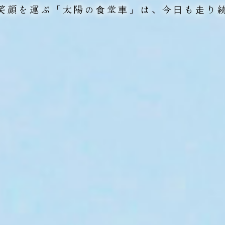
笑顔を運ぶ「太陽の⾷堂⾞」は、
今⽇も⾛り