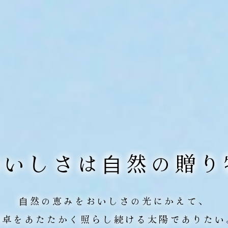
おいしさは⾃然の贈り
⾃然の恵みをおいしさの光にかえて、
⾷卓をあたたかく照らし続ける
太陽でありたい