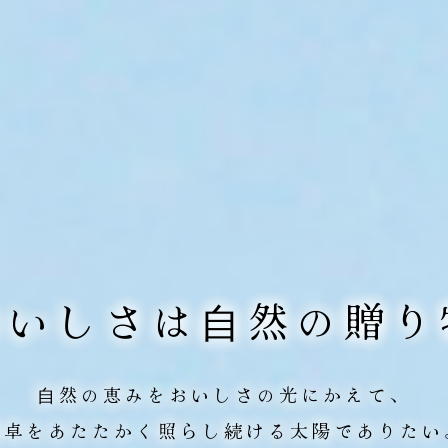
おいしさは⾃然の贈り
⾃然の恵みをおいしさの光にかえて、
⾷卓をあたたかく照らし続ける
太陽でありたい