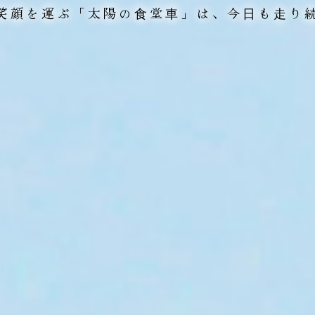
笑顔を運ぶ「太陽の⾷堂⾞」は、
今⽇も⾛り