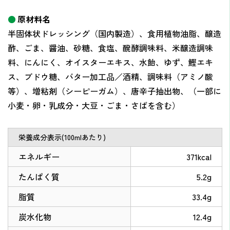
原材料名
半固体状ドレッシング（国内製造）、食用植物油脂、醸造
酢、ごま、醤油、砂糖、食塩、醗酵調味料、米醸造調味
料、にんにく、オイスターエキス、水飴、ゆず、鰹エキ
ス、ブドウ糖、バター加工品／酒精、調味料（アミノ酸
等）、増粘剤（シーピーガム）、唐辛子抽出物、（一部に
小麦・卵・乳成分・大豆・ごま・さばを含む）
栄養成分表示(100mlあたり)
エネルギー
371kcal
たんぱく質
5.2g
脂質
33.4g
炭水化物
12.4g