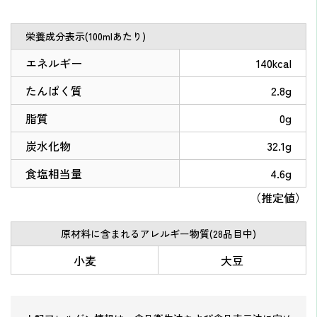
栄養成分表示(100mlあたり)
エネルギー
140kcal
たんぱく質
2.8g
脂質
0g
炭水化物
32.1g
食塩相当量
4.6g
（推定値）
原材料に含まれるアレルギー物質(28品目中)
小麦
大豆