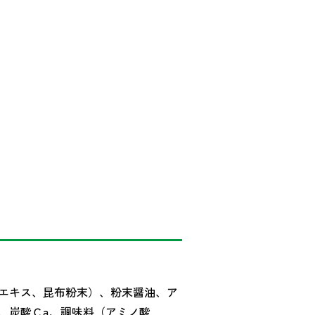
エキス、昆布粉末）、粉末醤油、ア
、炭酸Ｃa、調味料（アミノ酸