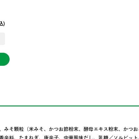
込)
、みそ顆粒（米みそ、かつお節粉末、酵母エキス粉末、かつお
香辛料、たまねぎ、唐辛子、中華風味だし、乳糖／ソルビット