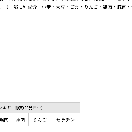
、（一部に乳成分・小麦・大豆・ごま・りんご・鶏肉・豚肉・
ルギー物質(28品目中)
鶏肉
豚肉
りんご
ゼラチン