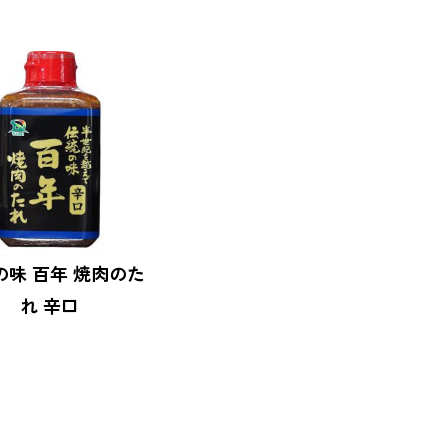
の味 百年 焼肉のた
れ 辛口