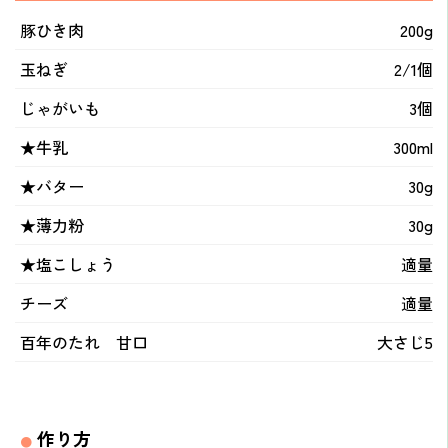
豚ひき肉
200g
玉ねぎ
2/1個
じゃがいも
3個
★牛乳
300ml
★バター
30g
★薄力粉
30g
★塩こしょう
適量
チーズ
適量
百年のたれ 甘口
大さじ5
作り方