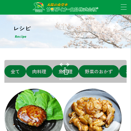
レシピ
Recipe
全て
肉料理
魚料理
野菜のおかず
ご
scrollable