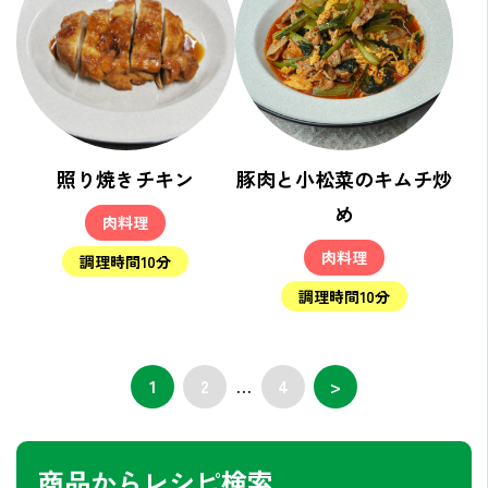
照り焼きチキン
豚肉と小松菜のキムチ炒
め
肉料理
肉料理
調理時間10分
調理時間10分
1
2
…
4
>
商品からレシピ検索