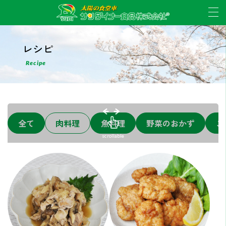
レシピ
Recipe
全て
肉料理
魚料理
野菜のおかず
ご
scrollable